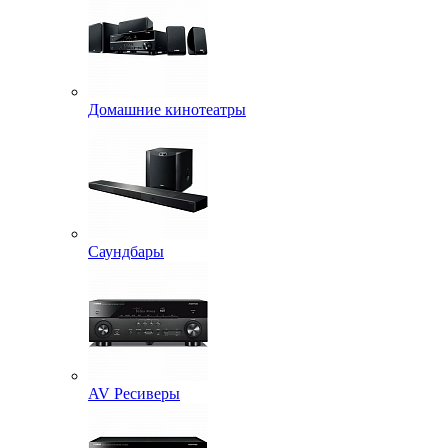
Домашние кинотеатры
Саундбары
AV Ресиверы