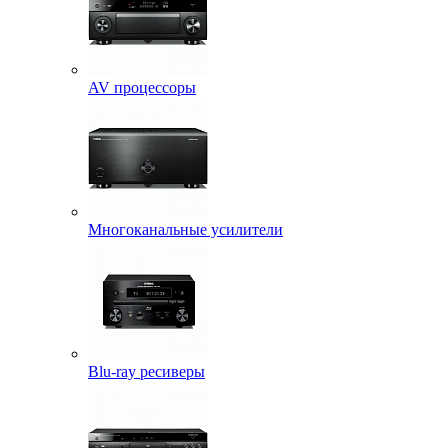
AV процессоры
Многоканальные усилители
Blu-ray ресиверы