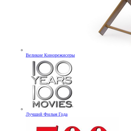
Великие Кинорежисеры
Лучший Фильм Года