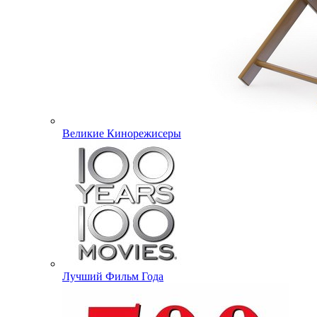
Великие Кинорежисеры
Лучший Фильм Года