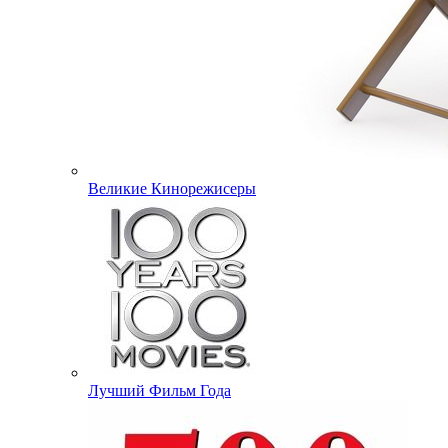
Великие Кинорежисеры
Лучший Фильм Года