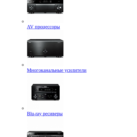
AV процессоры
Многоканальные усилители
Blu-ray ресиверы