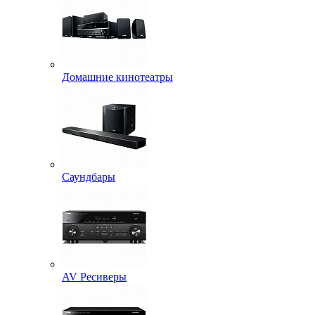
Домашние кинотеатры
Саундбары
AV Ресиверы