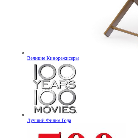
Великие Кинорежисеры
Лучший Фильм Года