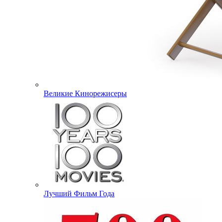
Великие Кинорежисеры
Лучший Фильм Года