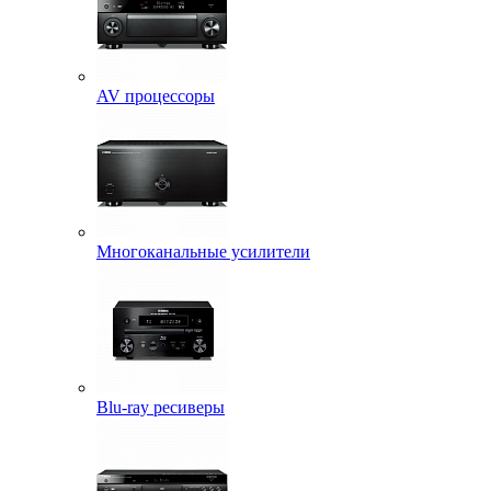
AV процессоры
Многоканальные усилители
Blu-ray ресиверы