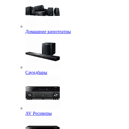
Домашние кинотеатры
Саундбары
AV Ресиверы