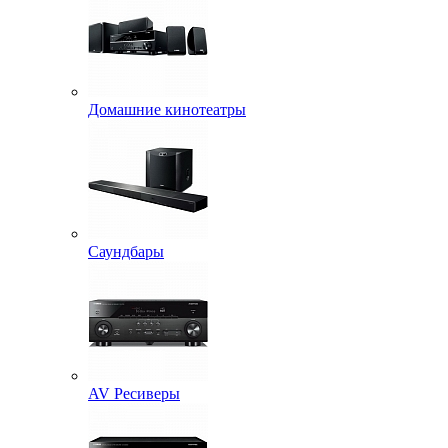
Домашние кинотеатры
Саундбары
AV Ресиверы