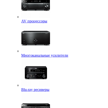
AV процессоры
Многоканальные усилители
Blu-ray ресиверы