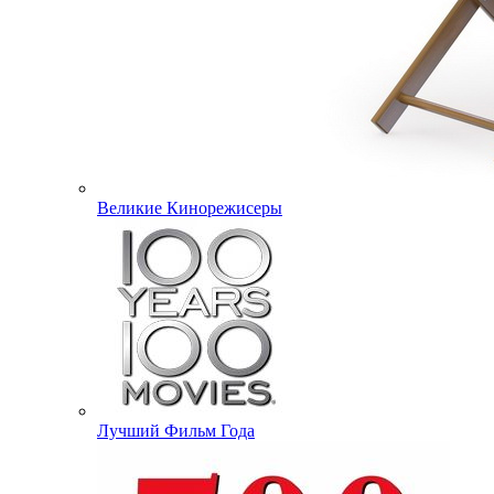
Великие Кинорежисеры
Лучший Фильм Года