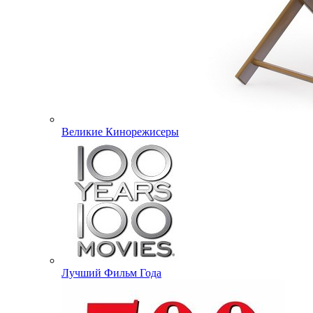
Великие Кинорежисеры
Лучший Фильм Года