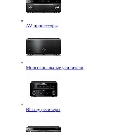
AV процессоры
Многоканальные усилители
Blu-ray ресиверы