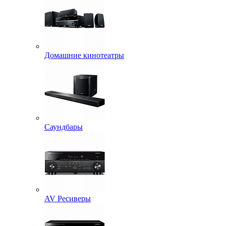
Домашние кинотеатры
Саундбары
AV Ресиверы