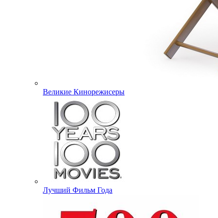
Великие Кинорежисеры
Лучший Фильм Года