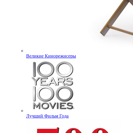
Великие Кинорежисеры
Лучший Фильм Года