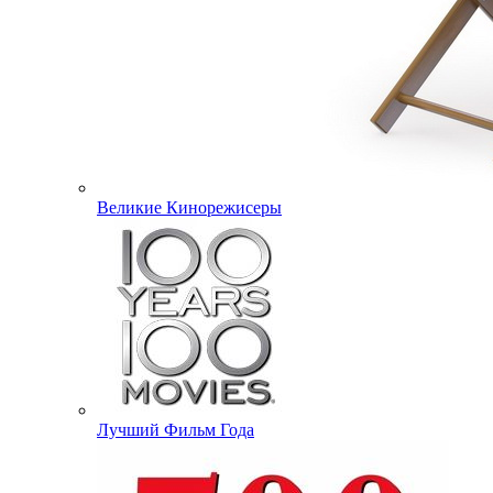
Великие Кинорежисеры
Лучший Фильм Года