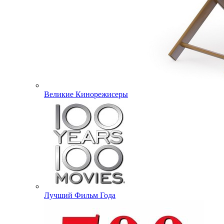
Великие Кинорежисеры
Лучший Фильм Года